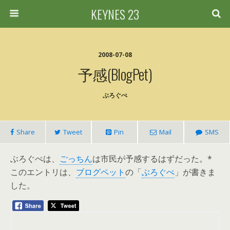
KEYNES 23
2008-07-08
予感(BlogPet)
ぶろぐぺ
Share
Tweet
Pin
Mail
SMS
ぶろぐぺは、
ごっちん
は市民が予感するはずだった。*
このエントリは、
ブログペット
の「
ぶろぐぺ
」が書きま
した。