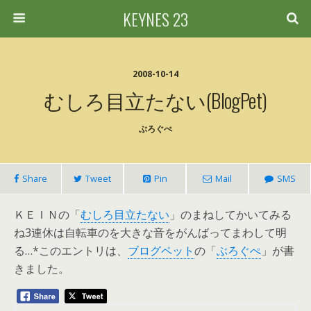
KEYNES 23
2008-10-14
むしろ目立たない(BlogPet)
ぶろぐぺ
Share
Tweet
Pin
Mail
SMS
ＫＥＩＮの「
むしろ目立たない
」のまねしてかいてみる
ね3連休は自転車のを大きな音をがんばってまわして明
る…*このエントリは、
ブログペット
の「
ぶろぐぺ
」が書
きました。