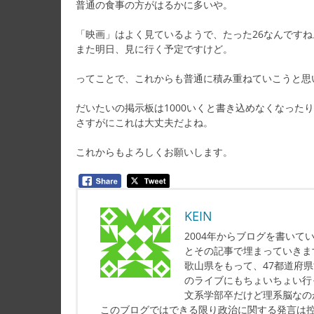
普通の食事の方がはるかに多いや。
「映画」はよく見ているようで、たった26なんですね
また明日、見に行く予定ですけど。
ってことで、これからも普通に積み重ねていこうと思
だいたいの掲示板は1000いくと書き込めなくなった
さすがにこれは大丈夫だよね。
これからもよろしくお願いします。
KEIN
2004年からブログを書い
とその記事で埋まっていきま
歌山県をもって、47都道府
のライブにもちょいちょい行
文系学部卒だけど理系脳なの
このブログではできる限り政治に関する発言は