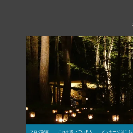
コ
ン
テ
ン
ツ
へ
ス
キ
ッ
プ
ブログ記事
これを書いている人
メッセージはこち