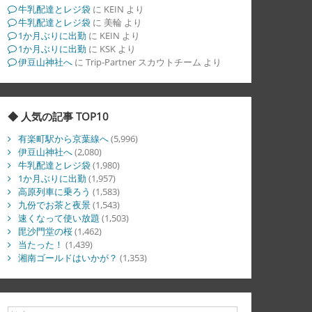
牛乳配達とレジ袋
に
KEIN
より
牛乳配達とレジ袋
に
美輪
より
1か月ぶりに出勤
に
KEIN
より
1か月ぶりに出勤
に
KSK
より
伊豆山神社へ
に
Trip-Partner スカウトチーム
より
◆ 人気の記事 TOP10
有楽町駅から京葉線へ
(5,996)
伊豆山神社へ
(2,080)
牛乳配達とレジ袋
(1,980)
1か月ぶりに出勤
(1,957)
高原列車に乗ろう
(1,583)
九份でお茶と夜景
(1,543)
速くなって使い放題
(1,503)
毘沙門堂の桜
(1,462)
当たった！
(1,439)
湘南ゴールドはいかが？
(1,353)