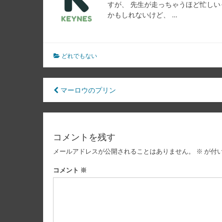
すが、 先生が走っちゃうほど忙しい
かもしれないけど、 …
どれでもない
投
マーロウのプリン
稿
ナ
コメントを残す
ビ
メールアドレスが公開されることはありません。
※
が付
ゲ
ー
コメント
※
シ
ョ