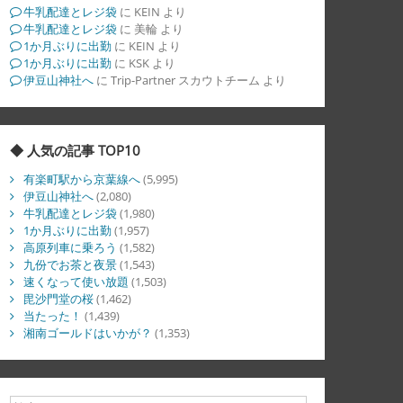
牛乳配達とレジ袋
に
KEIN
より
牛乳配達とレジ袋
に
美輪
より
1か月ぶりに出勤
に
KEIN
より
1か月ぶりに出勤
に
KSK
より
伊豆山神社へ
に
Trip-Partner スカウトチーム
より
◆ 人気の記事 TOP10
有楽町駅から京葉線へ
(5,995)
伊豆山神社へ
(2,080)
牛乳配達とレジ袋
(1,980)
1か月ぶりに出勤
(1,957)
高原列車に乗ろう
(1,582)
九份でお茶と夜景
(1,543)
速くなって使い放題
(1,503)
毘沙門堂の桜
(1,462)
当たった！
(1,439)
湘南ゴールドはいかが？
(1,353)