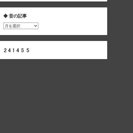
◆ 昔の記事
◆
昔
の
記
事