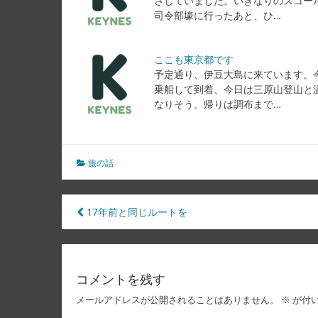
さしていました。いきなりのスコー
司令部壕に行ったあと、ひ…
ここも東京都です
予定通り、伊豆大島に来ています。
乗船して到着、今日は三原山登山と
なりそう。帰りは調布まで…
旅の話
投
17年前と同じルートを
稿
ナ
コメントを残す
ビ
メールアドレスが公開されることはありません。
※
が付
ゲ