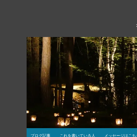
コ
ン
テ
ン
ツ
へ
ス
キ
ッ
プ
ブログ記事
これを書いている人
メッセージはこち