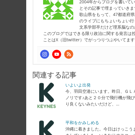
2004年からブログを書い
とその記事で埋まっていきま
歌山県をもって、47都道府
のライブにもちょいちょい行
文系学部卒だけど理系脳なの
このブログではできる限り政治に関する発言は
ことはX（旧twitter）でがっつりつぶやいてま
関連する記事
いよいよ出発
今、羽田空港にいます。昨日、ＧＬ
ノリです♪あと２０分で飛行機が飛
り良くないみたいだけど、…
平和をかみしめる
沖縄に着きました。今日はけっこう