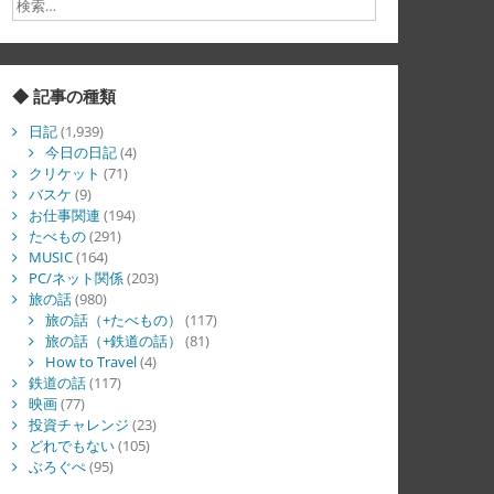
◆ 記事の種類
日記
(1,939)
今日の日記
(4)
クリケット
(71)
バスケ
(9)
お仕事関連
(194)
たべもの
(291)
MUSIC
(164)
PC/ネット関係
(203)
旅の話
(980)
旅の話（+たべもの）
(117)
旅の話（+鉄道の話）
(81)
How to Travel
(4)
鉄道の話
(117)
映画
(77)
投資チャレンジ
(23)
どれでもない
(105)
ぶろぐぺ
(95)