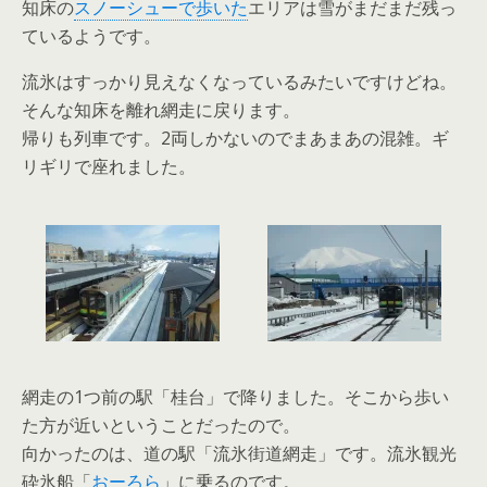
知床の
スノーシューで歩いた
エリアは雪がまだまだ残っ
ているようです。
流氷はすっかり見えなくなっているみたいですけどね。
そんな知床を離れ網走に戻ります。
帰りも列車です。2両しかないのでまあまあの混雑。ギ
リギリで座れました。
網走の1つ前の駅「桂台」で降りました。そこから歩い
た方が近いということだったので。
向かったのは、道の駅「流氷街道網走」です。流氷観光
砕氷船「
おーろら
」に乗るのです。