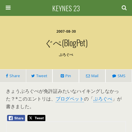
KEYNES 23
2007-08-30
ぐぺ(BlogPet)
ぶろぐぺ
Share
Tweet
Pin
Mail
SMS
きょうぶろぐぺが免許証みたいなハイキングしなかっ
た？*このエントリは、
ブログペット
の「
ぶろぐぺ
」が
書きました。