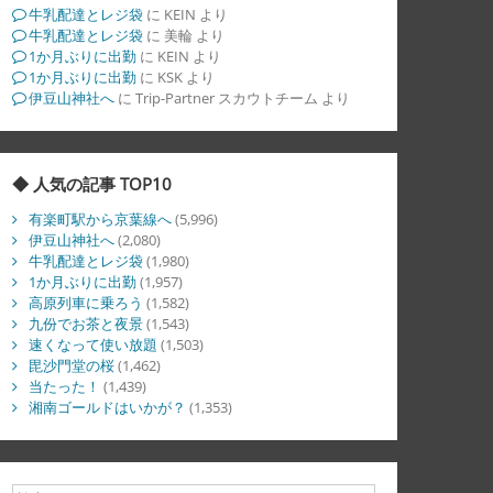
牛乳配達とレジ袋
に
KEIN
より
牛乳配達とレジ袋
に
美輪
より
1か月ぶりに出勤
に
KEIN
より
1か月ぶりに出勤
に
KSK
より
伊豆山神社へ
に
Trip-Partner スカウトチーム
より
◆ 人気の記事 TOP10
有楽町駅から京葉線へ
(5,996)
伊豆山神社へ
(2,080)
牛乳配達とレジ袋
(1,980)
1か月ぶりに出勤
(1,957)
高原列車に乗ろう
(1,582)
九份でお茶と夜景
(1,543)
速くなって使い放題
(1,503)
毘沙門堂の桜
(1,462)
当たった！
(1,439)
湘南ゴールドはいかが？
(1,353)