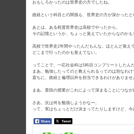
おもしろかったのは世界史の方でしたね。
政経という科目との関係も、世界史の方が深かったと
あとは、ある程度世界史は高校でやったから、
その記憶というか、ちょっと覚えていたからなのかも
高校で世界史2年間やったんだもんな。ほとんど覚え
どこまで行ったのかも覚えてない。
ってことで、一応社会科は5科目コンプリートしたん
まあ、勉強したってのと教えられるってのは別なわけ
直ちに、政経と倫理以外を担当できるわけがありませ
まあ、普段の授業がこれによって深まることにつなが
さあ、次は何を勉強しようかなー。
って、実はちょっとだけ決まってたりしますけど、今