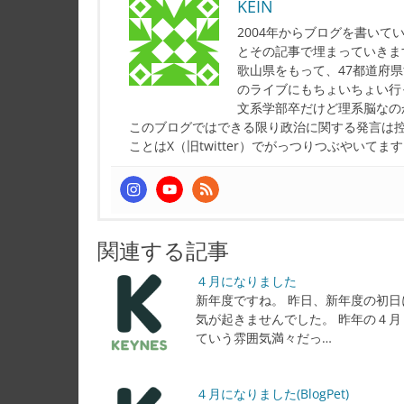
KEIN
2004年からブログを書い
とその記事で埋まっていきま
歌山県をもって、47都道府
のライブにもちょいちょい行
文系学部卒だけど理系脳なの
このブログではできる限り政治に関する発言は
ことはX（旧twitter）でがっつりつぶやいてま
関連する記事
４月になりました
新年度ですね。 昨日、新年度の初日
気が起きませんでした。 昨年の４月
ていう雰囲気満々だっ…
４月になりました(BlogPet)