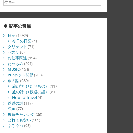
◆ 記事の種類
日記
(1,939)
今日の日記
(4)
クリケット
(71)
バスケ
(9)
お仕事関連
(194)
たべもの
(291)
MUSIC
(164)
PC/ネット関係
(203)
旅の話
(980)
旅の話（+たべもの）
(117)
旅の話（+鉄道の話）
(81)
How to Travel
(4)
鉄道の話
(117)
映画
(77)
投資チャレンジ
(23)
どれでもない
(105)
ぶろぐぺ
(95)