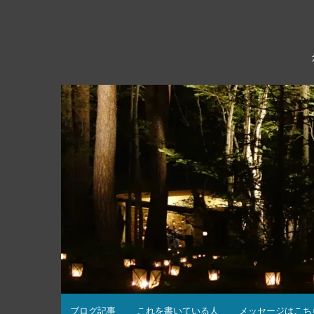
コ
ン
テ
ン
ツ
へ
ス
キ
ッ
プ
ブログ記事
これを書いている人
メッセージはこち