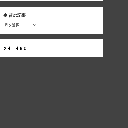
◆ 昔の記事
◆
昔
の
記
事