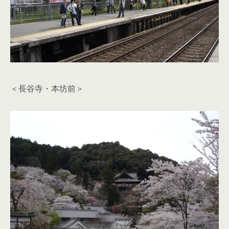
＜長谷寺・本坊前＞