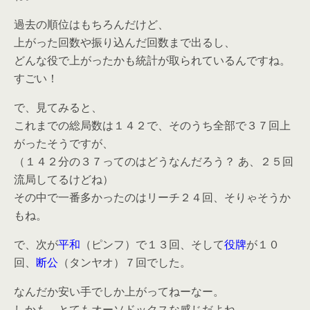
過去の順位はもちろんだけど、
上がった回数や振り込んだ回数まで出るし、
どんな役で上がったかも統計が取られているんですね。
すごい！
で、見てみると、
これまでの総局数は１４２で、そのうち全部で３７回上
がったそうですが、
（１４２分の３７ってのはどうなんだろう？ あ、２５回
流局してるけどね）
その中で一番多かったのはリーチ２４回、そりゃそうか
もね。
で、次が
平和
（ピンフ）で１３回、そして
役牌
が１０
回、
断公
（タンヤオ）７回でした。
なんだか安い手でしか上がってねーなー。
しかも、とてもオーソドックスな感じだよね。