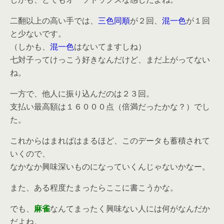
二翻以上の高い手では、
三色同順
が２回、
混一色
が１回
と少ないです。
（しかも、
混一色
はないてますしね）
七対子ってけっこう好きなんだけど、まだ上がってない
ね。
一方で、他人に振り込んだのは２３回。
支払い最高額は１６０００点（倍満だったかな？）でし
た。
これからはまればはまるほど、このデータも蓄積されて
いくので、
なかなか興味深いものになっていくんじゃないかなー。
また、ある程度たまったらここに書こうかな。
でも、
麻雀
なんてまったく興味ない人には何がなんだか
だよね。