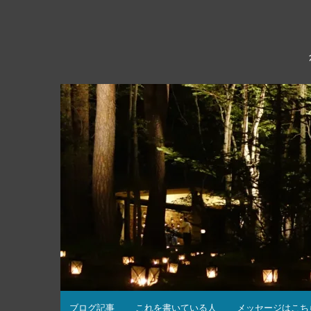
コ
ン
テ
ン
ツ
へ
ス
キ
ッ
プ
ブログ記事
これを書いている人
メッセージはこち