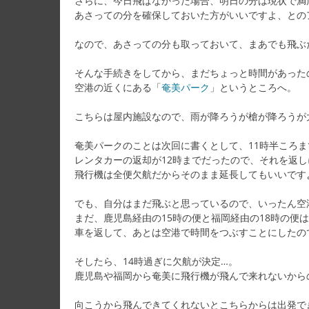
さらに、今日飛ばなかった場合、明日の分は現状で満
あさっての分を確保しておいた方がいいですよ、との
なので、あさっての分も取っておいて、まあでも飛ぶ
そんな手続きをしてから、まだちょっと時間があった
空港の近くにある「
奄美パーク
」というところへ。
こちらは屋内施設なので、雨が降ろうが槍が降ろうが
奄美パークのことは次回に書くとして、11時半ころ
レンタカーの返却が12時までだったので、それを返
飛行機は全便欠航だからそのまま延長してもいいです
でも、自分はまだ飛ぶと思っているので、いったん空
まだ、鹿児島経由の15時の便と福岡経由の18時の便
車を返して、あとは空港で時間をつぶすことにしたの
そしたら、14時過ぎに欠航が決定…。
鹿児島や福岡から奄美に飛行機が飛んで来れないから
向こうから飛んできてくれないとこちらからは出発で