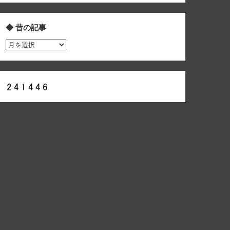
◆ 昔の記事
◆
昔
の
記
事