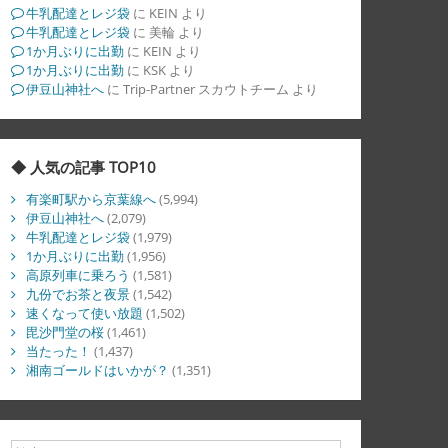
牛乳配達とレジ袋
に
KEIN
より
牛乳配達とレジ袋
に
美輪
より
1か月ぶりに出勤
に
KEIN
より
1か月ぶりに出勤
に
KSK
より
伊豆山神社へ
に
Trip-Partner スカウトチーム
より
◆ 人気の記事 TOP10
有楽町駅から京葉線へ
(5,994)
伊豆山神社へ
(2,079)
牛乳配達とレジ袋
(1,979)
1か月ぶりに出勤
(1,956)
高原列車に乗ろう
(1,581)
九份でお茶と夜景
(1,542)
速くなって使い放題
(1,502)
毘沙門堂の桜
(1,461)
当たった！
(1,437)
湘南ゴールドはいかが？
(1,351)