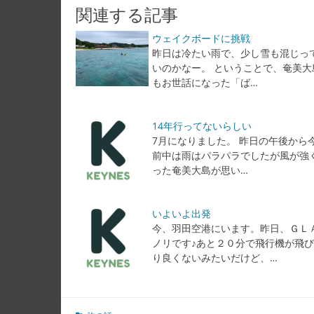
関連する記事
ウェイクボードに挑戦
昨日は冷たい雨で、少し雪も混じっ
いのかなー。 ということで、奄美大
もお世話になった「ば…
14年行ってないらしい
7月になりました。 昨日の午後から
前中は雨はパラパラでしたが風が強
った奄美大島が思い…
いよいよ出発
今、羽田空港にいます。昨日、ＧＬ
ノリです♪あと２０分で飛行機が飛
り良くないみたいだけど、…