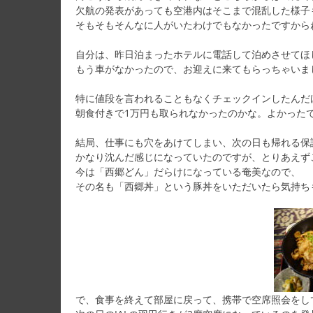
欠航の発表があっても空港内はそこまで混乱した様子
そもそもそんなに人がいたわけでもなかったですから
自分は、昨日泊まったホテルに電話して泊めさせてほ
もう車がなかったので、お迎えに来てもらっちゃいま
特に値段を言われることもなくチェックインしたんだ
朝食付きで1万円も取られなかったのかな。よかった
結局、仕事にも穴をあけてしまい、次の日も帰れる保
かなり沈んだ感じになっていたのですが、とりあえず
今は「西郷どん」だらけになっている奄美なので、
その名も「西郷丼」という豚丼をいただいたら気持ち
で、食事を終えて部屋に戻って、携帯で空席照会をし