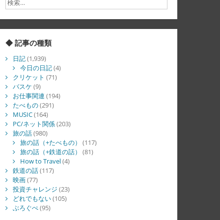
◆ 記事の種類
日記
(1,939)
今日の日記
(4)
クリケット
(71)
バスケ
(9)
お仕事関連
(194)
たべもの
(291)
MUSIC
(164)
PC/ネット関係
(203)
旅の話
(980)
旅の話（+たべもの）
(117)
旅の話（+鉄道の話）
(81)
How to Travel
(4)
鉄道の話
(117)
映画
(77)
投資チャレンジ
(23)
どれでもない
(105)
ぶろぐぺ
(95)