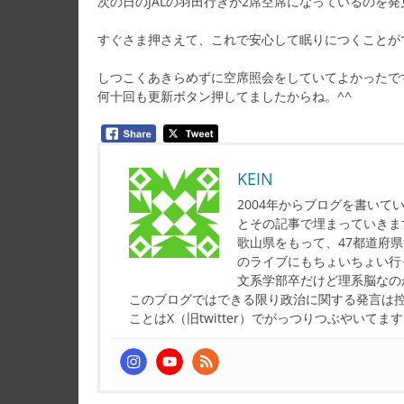
次の日のJALの羽田行きが2席空席になっているのを発
すぐさま押さえて、これで安心して眠りにつくことが
しつこくあきらめずに空席照会をしていてよかったで
何十回も更新ボタン押してましたからね。^^
KEIN
2004年からブログを書い
とその記事で埋まっていきま
歌山県をもって、47都道府
のライブにもちょいちょい行
文系学部卒だけど理系脳なの
このブログではできる限り政治に関する発言は
ことはX（旧twitter）でがっつりつぶやいてま