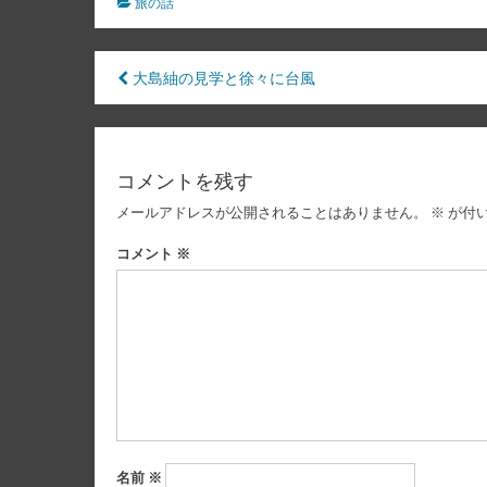
旅の話
投
大島紬の見学と徐々に台風
稿
ナ
コメントを残す
ビ
メールアドレスが公開されることはありません。
※
が付
ゲ
ー
コメント
※
シ
ョ
ン
名前
※