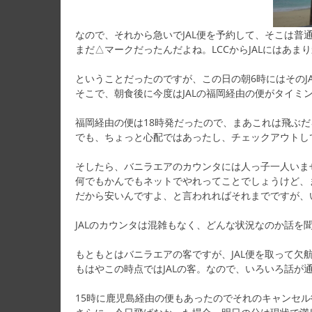
なので、それから急いでJAL便を予約して、そこは普
まだ△マークだったんだよね。LCCからJALにはあま
ということだったのですが、この日の朝6時にはそのJ
そこで、朝食後に今度はJALの福岡経由の便がタイミ
福岡経由の便は18時発だったので、まあこれは飛ぶだ
でも、ちょっと心配ではあったし、チェックアウトし
そしたら、バニラエアのカウンタには人っ子一人いま
何でもかんでもネットでやれってことでしょうけど、
だから安いんですよ、と言われればそれまでですが、
JALのカウンタは混雑もなく、どんな状況なのか話を
もともとはバニラエアの客ですが、JAL便を取って欠
もはやこの時点ではJALの客。なので、いろいろ話が
15時に鹿児島経由の便もあったのでそれのキャンセ