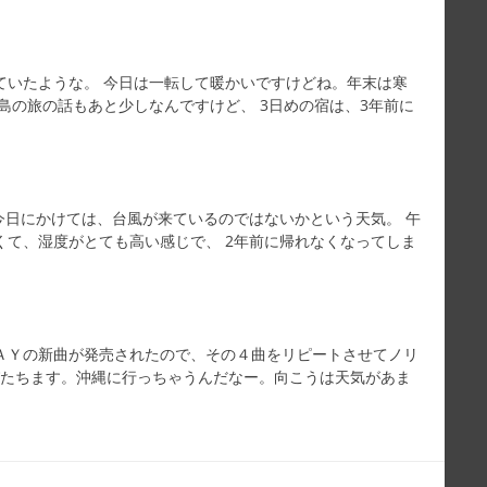
ていたような。 今日は一転して暖かいですけどね。年末は寒
島の旅の話もあと少しなんですけど、 3日めの宿は、3年前に
今日にかけては、台風が来ているのではないかという天気。 午
くて、湿度がとても高い感じで、 2年前に帰れなくなってしま
ＡＹの新曲が発売されたので、その４曲をリピートさせてノリ
びたちます。沖縄に行っちゃうんだなー。向こうは天気があま