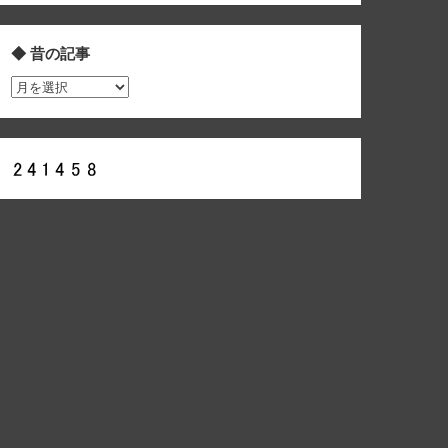
◆ 昔の記事
◆
昔
の
記
事