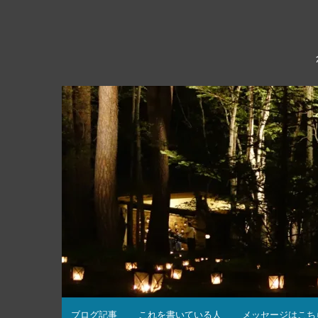
コ
ン
テ
ン
ツ
へ
ス
キ
ッ
プ
ブログ記事
これを書いている人
メッセージはこち