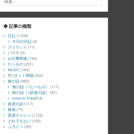
◆ 記事の種類
日記
(1,939)
今日の日記
(4)
クリケット
(71)
バスケ
(9)
お仕事関連
(194)
たべもの
(291)
MUSIC
(164)
PC/ネット関係
(203)
旅の話
(980)
旅の話（+たべもの）
(117)
旅の話（+鉄道の話）
(81)
How to Travel
(4)
鉄道の話
(117)
映画
(77)
投資チャレンジ
(23)
どれでもない
(105)
ぶろぐぺ
(95)