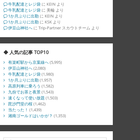
牛乳配達とレジ袋
に
KEIN
より
牛乳配達とレジ袋
に
美輪
より
1か月ぶりに出勤
に
KEIN
より
1か月ぶりに出勤
に
KSK
より
伊豆山神社へ
に
Trip-Partner スカウトチーム
より
◆ 人気の記事 TOP10
有楽町駅から京葉線へ
(5,995)
伊豆山神社へ
(2,080)
牛乳配達とレジ袋
(1,980)
1か月ぶりに出勤
(1,957)
高原列車に乗ろう
(1,582)
九份でお茶と夜景
(1,543)
速くなって使い放題
(1,503)
毘沙門堂の桜
(1,462)
当たった！
(1,439)
湘南ゴールドはいかが？
(1,353)