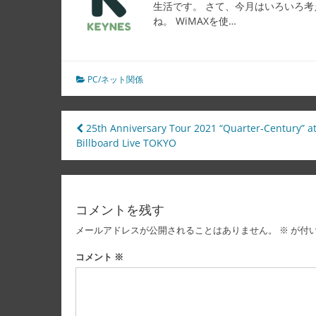
生活です。 さて、今月はいろいろ考
ね。 WiMAXを使…
PC/ネット関係
投
25th Anniversary Tour 2021 “Quarter-Century” a
Billboard Live TOKYO
稿
ナ
ビ
コメントを残す
ゲ
メールアドレスが公開されることはありません。
※
が付
ー
コメント
※
シ
ョ