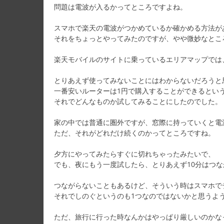
問題は電波が入るかってところですよね。
スマホで楽天の電波がつかめているか確かめる方法が
それをちょっとやってみたのですが、やや微妙なとこ
楽天モバイルのサイトに乗っているエリアマップでは
とりあえず使ってみないことにはわからないだろうと
一番安いルーターは1円で購入することができるとい
それでどんなものか試してみることにしたのでした。
家の中では普通に圏外ですが、窓際に持っていくと電
ただ、それがどれだけ続くのかってところですね。
夕方にやってみたらすぐに切れちゃったみたいで、
でも、夜にもう一度試したら、とりあえず10分はつ
つながらないこともあるけど、そういう時はスマホで
それでしのぐというのも1つなのではないかと思うよ
ただ、旅行に行った時なんかはやっぱり厳しいのかな