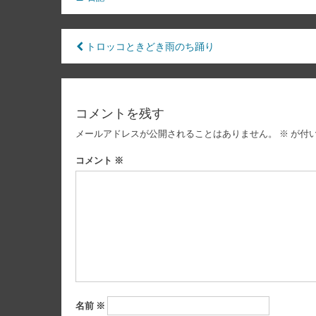
投
トロッコときどき雨のち踊り
稿
ナ
コメントを残す
ビ
メールアドレスが公開されることはありません。
※
が付
ゲ
ー
コメント
※
シ
ョ
ン
名前
※