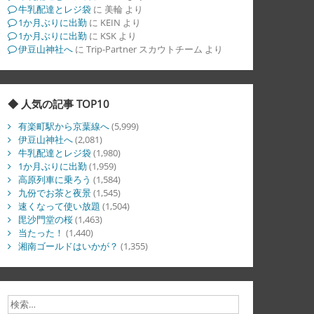
牛乳配達とレジ袋
に
美輪
より
1か月ぶりに出勤
に
KEIN
より
1か月ぶりに出勤
に
KSK
より
伊豆山神社へ
に
Trip-Partner スカウトチーム
より
◆ 人気の記事 TOP10
有楽町駅から京葉線へ
(5,999)
伊豆山神社へ
(2,081)
牛乳配達とレジ袋
(1,980)
1か月ぶりに出勤
(1,959)
高原列車に乗ろう
(1,584)
九份でお茶と夜景
(1,545)
速くなって使い放題
(1,504)
毘沙門堂の桜
(1,463)
当たった！
(1,440)
湘南ゴールドはいかが？
(1,355)