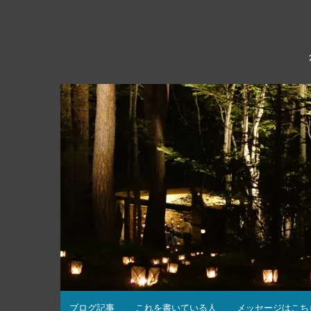
コ
ン
テ
ン
ツ
へ
ス
キ
ッ
プ
ブログ記事
これを書いている人
メッセージはこち