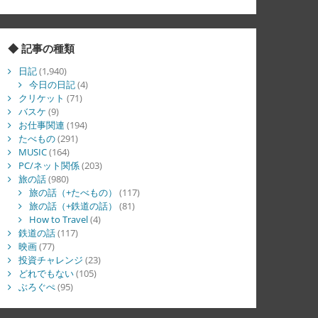
◆ 記事の種類
日記
(1,940)
今日の日記
(4)
クリケット
(71)
バスケ
(9)
お仕事関連
(194)
たべもの
(291)
MUSIC
(164)
PC/ネット関係
(203)
旅の話
(980)
旅の話（+たべもの）
(117)
旅の話（+鉄道の話）
(81)
How to Travel
(4)
鉄道の話
(117)
映画
(77)
投資チャレンジ
(23)
どれでもない
(105)
ぶろぐぺ
(95)