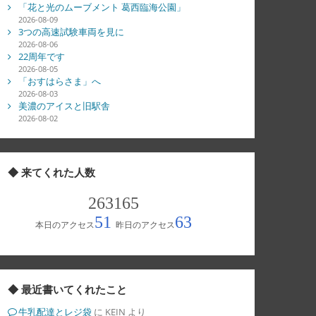
「花と光のムーブメント 葛西臨海公園」
2026-08-09
3つの高速試験車両を見に
2026-08-06
22周年です
2026-08-05
「おすはらさま」へ
2026-08-03
美濃のアイスと旧駅舎
2026-08-02
◆ 来てくれた人数
◆ 最近書いてくれたこと
牛乳配達とレジ袋
に
KEIN
より