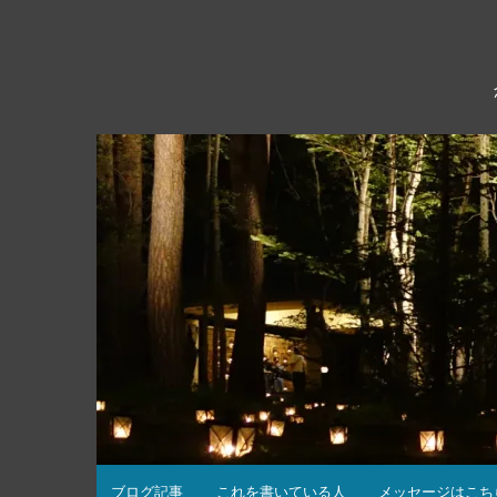
コ
ン
テ
ン
ツ
へ
ス
キ
ッ
プ
ブログ記事
これを書いている人
メッセージはこち