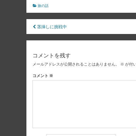
旅の話
投
茎挿しに挑戦中
稿
ナ
コメントを残す
ビ
メールアドレスが公開されることはありません。
※
が付
ゲ
ー
コメント
※
シ
ョ
ン