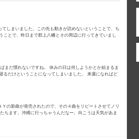
ってしまいました。この先も動きが読めないということで、ち
いうことで、昨日まで郡上八幡とその周辺に行ってきていまし
っぱまだ慣れないですね。 休みの日は何しようかとか始まるま
寝るだけということになってしまいました。 来週になればど
ＡＹの新曲が発売されたので、その４曲をリピートさせてノリ
びたちます。沖縄に行っちゃうんだなー。向こうは天気があま