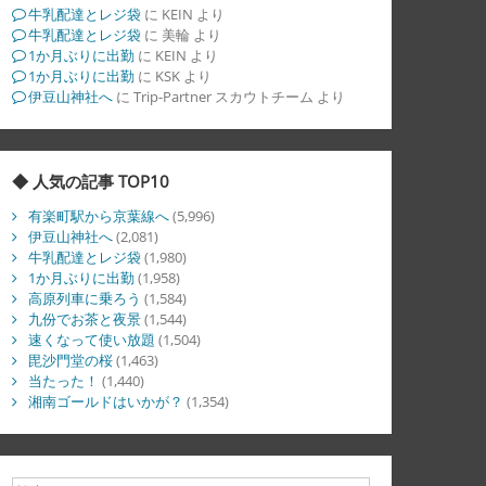
牛乳配達とレジ袋
に
KEIN
より
牛乳配達とレジ袋
に
美輪
より
1か月ぶりに出勤
に
KEIN
より
1か月ぶりに出勤
に
KSK
より
伊豆山神社へ
に
Trip-Partner スカウトチーム
より
◆ 人気の記事 TOP10
有楽町駅から京葉線へ
(5,996)
伊豆山神社へ
(2,081)
牛乳配達とレジ袋
(1,980)
1か月ぶりに出勤
(1,958)
高原列車に乗ろう
(1,584)
九份でお茶と夜景
(1,544)
速くなって使い放題
(1,504)
毘沙門堂の桜
(1,463)
当たった！
(1,440)
湘南ゴールドはいかが？
(1,354)