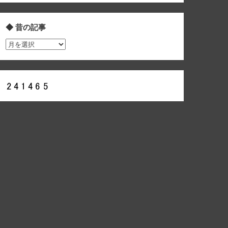
◆ 昔の記事
◆
昔
の
記
事