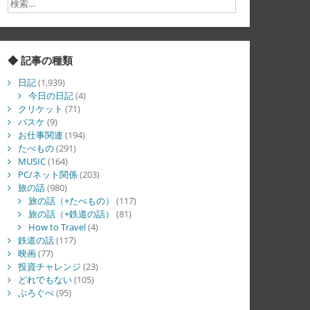
◆ 記事の種類
日記
(1,939)
今日の日記
(4)
クリケット
(71)
バスケ
(9)
お仕事関連
(194)
たべもの
(291)
MUSIC
(164)
PC/ネット関係
(203)
旅の話
(980)
旅の話（+たべもの）
(117)
旅の話（+鉄道の話）
(81)
How to Travel
(4)
鉄道の話
(117)
映画
(77)
投資チャレンジ
(23)
どれでもない
(105)
ぶろぐぺ
(95)