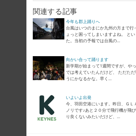
関連する記事
今年も郡上踊りへ
台風はいつのまにか九州の方まで行
ょっと困ってしまいますよね。 と
た。当初の予報では台風の…
向かい合って踊ります
新学期が始まって1週間ですが、や
では考えていたんだけど、 ただただ
うにかなるかな。早く…
いよいよ出発
今、羽田空港にいます。昨日、ＧＬ
ノリです♪あと２０分で飛行機が飛
り良くないみたいだけど、…