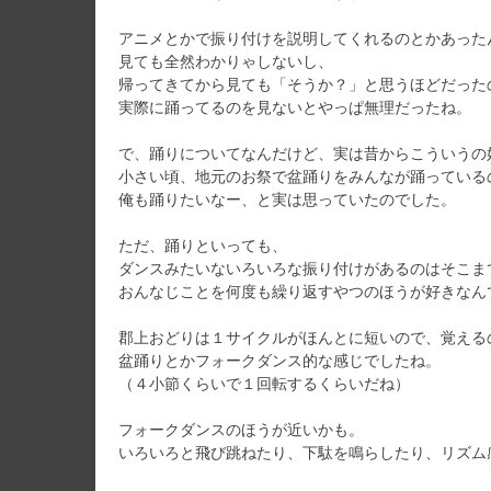
アニメとかで振り付けを説明してくれるのとかあった
見ても全然わかりゃしないし、
帰ってきてから見ても「そうか？」と思うほどだった
実際に踊ってるのを見ないとやっぱ無理だったね。
で、踊りについてなんだけど、実は昔からこういうの
小さい頃、地元のお祭で盆踊りをみんなが踊っている
俺も踊りたいなー、と実は思っていたのでした。
ただ、踊りといっても、
ダンスみたいないろいろな振り付けがあるのはそこま
おんなじことを何度も繰り返すやつのほうが好きなん
郡上おどりは１サイクルがほんとに短いので、覚える
盆踊りとかフォークダンス的な感じでしたね。
（４小節くらいで１回転するくらいだね）
フォークダンスのほうが近いかも。
いろいろと飛び跳ねたり、下駄を鳴らしたり、リズム