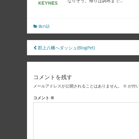
なりそう。帰りは調布まで…
旅の話
投
郡上八幡へダッシュ(BlogPet)
稿
ナ
コメントを残す
ビ
メールアドレスが公開されることはありません。
※
が付
ゲ
ー
コメント
※
シ
ョ
ン