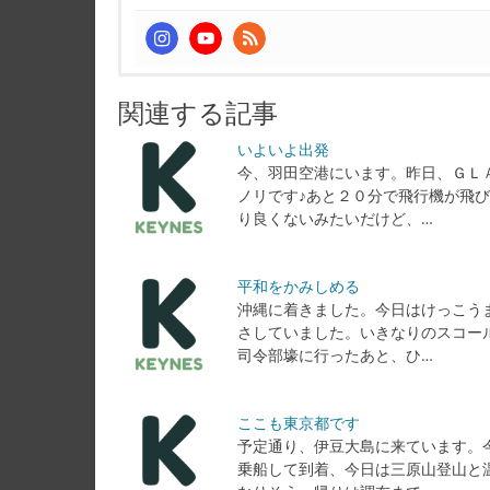
関連する記事
いよいよ出発
今、羽田空港にいます。昨日、ＧＬ
ノリです♪あと２０分で飛行機が飛
り良くないみたいだけど、…
平和をかみしめる
沖縄に着きました。今日はけっこう
さしていました。いきなりのスコー
司令部壕に行ったあと、ひ…
ここも東京都です
予定通り、伊豆大島に来ています。
乗船して到着、今日は三原山登山と