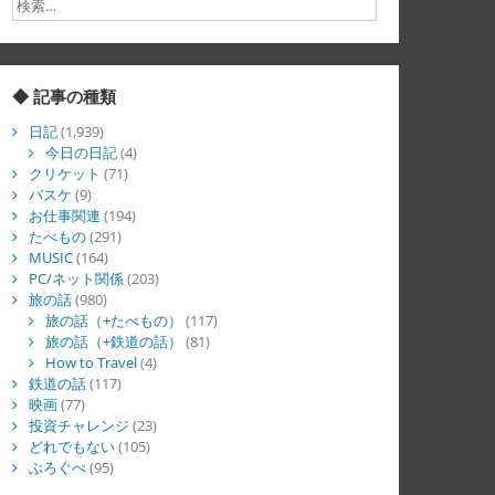
◆ 記事の種類
日記
(1,939)
今日の日記
(4)
クリケット
(71)
バスケ
(9)
お仕事関連
(194)
たべもの
(291)
MUSIC
(164)
PC/ネット関係
(203)
旅の話
(980)
旅の話（+たべもの）
(117)
旅の話（+鉄道の話）
(81)
How to Travel
(4)
鉄道の話
(117)
映画
(77)
投資チャレンジ
(23)
どれでもない
(105)
ぶろぐぺ
(95)