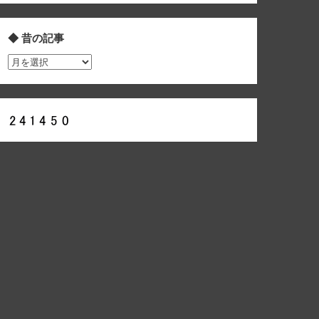
◆ 昔の記事
◆
昔
の
記
事