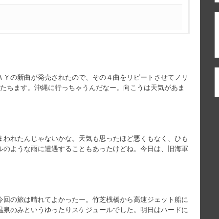
ＡＹの新曲が発売されたので、その４曲をリピートさせてノリ
びたちます。沖縄に行っちゃうんだなー。向こうは天気があま
まわれたんじゃないかな。天気も思ったほど悪くもなく、ひも
ルのような雨に遭遇することもあったけどね。今日は、旧海軍
今回の旅は晴れてよかったー。竹芝桟橋から高速ジェット船に
温泉のみというゆったりスケジュールでした。明日はハードに