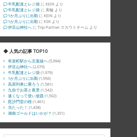
牛乳配達とレジ袋
に
KEIN
より
牛乳配達とレジ袋
に
美輪
より
1か月ぶりに出勤
に
KEIN
より
1か月ぶりに出勤
に
KSK
より
伊豆山神社へ
に
Trip-Partner スカウトチーム
より
◆ 人気の記事 TOP10
有楽町駅から京葉線へ
(5,994)
伊豆山神社へ
(2,079)
牛乳配達とレジ袋
(1,979)
1か月ぶりに出勤
(1,956)
高原列車に乗ろう
(1,581)
九份でお茶と夜景
(1,542)
速くなって使い放題
(1,502)
毘沙門堂の桜
(1,461)
当たった！
(1,438)
湘南ゴールドはいかが？
(1,351)