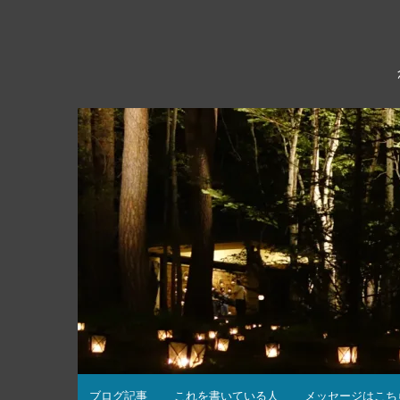
コ
ン
テ
ン
ツ
へ
ス
キ
ッ
プ
ブログ記事
これを書いている人
メッセージはこち