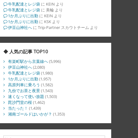
牛乳配達とレジ袋
に
KEIN
より
牛乳配達とレジ袋
に
美輪
より
1か月ぶりに出勤
に
KEIN
より
1か月ぶりに出勤
に
KSK
より
伊豆山神社へ
に
Trip-Partner スカウトチーム
より
◆ 人気の記事 TOP10
有楽町駅から京葉線へ
(5,996)
伊豆山神社へ
(2,080)
牛乳配達とレジ袋
(1,980)
1か月ぶりに出勤
(1,957)
高原列車に乗ろう
(1,582)
九份でお茶と夜景
(1,543)
速くなって使い放題
(1,503)
毘沙門堂の桜
(1,462)
当たった！
(1,439)
湘南ゴールドはいかが？
(1,353)