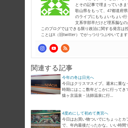
とその記事で埋まっていきま
歌山県をもって、47都道府
のライブにもちょいちょい行
文系学部卒だけど理系脳なの
このブログではできる限り政治に関する発言は
ことはX（旧twitter）でがっつりつぶやいてま
関連する記事
今年の冬は日光へ
今日はクリスマスイブ。週末に重な
時期にはここ数年どこかに行ってき
猿ヶ京温泉・法師温泉に行…
4度めにして初めて奥宮へ
今日はお買い物ついでにちょっとカ
で、年内最後だったかな。いい時間