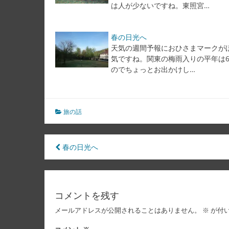
は人が少ないですね。東照宮…
春の日光へ
天気の週間予報におひさまマークが
気ですね。関東の梅雨入りの平年は6
のでちょっとお出かけし…
旅の話
投
春の日光へ
稿
ナ
コメントを残す
ビ
メールアドレスが公開されることはありません。
※
が付
ゲ