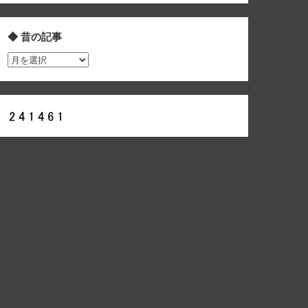
◆ 昔の記事
◆
昔
の
記
事