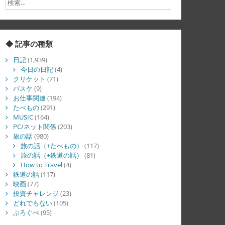
◆ 記事の種類
日記
(1,939)
今日の日記
(4)
クリケット
(71)
バスケ
(9)
お仕事関連
(194)
たべもの
(291)
MUSIC
(164)
PC/ネット関係
(203)
旅の話
(980)
旅の話（+たべもの）
(117)
旅の話（+鉄道の話）
(81)
How to Travel
(4)
鉄道の話
(117)
映画
(77)
投資チャレンジ
(23)
どれでもない
(105)
ぶろぐぺ
(95)