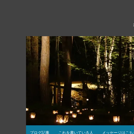
コ
ン
テ
ン
ツ
へ
ス
キ
ッ
プ
ブログ記事
これを書いている人
メッセージはこち