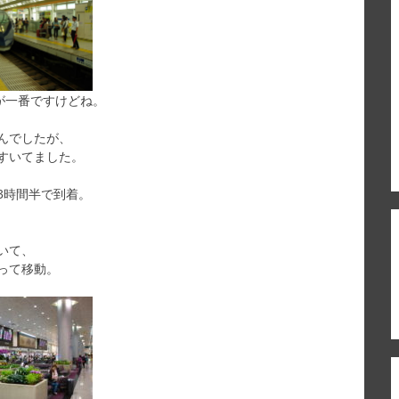
が一番ですけどね。
んでしたが、
すいてました。
3時間半で到着。
いて、
って移動。