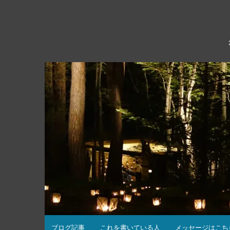
コ
ン
テ
ン
ツ
へ
ス
キ
ッ
プ
ブログ記事
これを書いている人
メッセージはこち