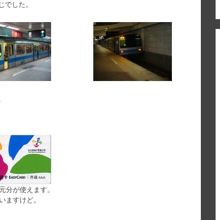
じでした。
。
0元分が使えます。
言いますけど。