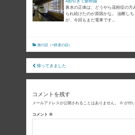
4割引きで新幹線
鼻水の正体は、どうやら花粉症の方
られ続けたのが原因かな。 油断しち
が、今回もまだ電車です…
旅の話（+鉄道の話）
投
帰ってきました
稿
ナ
コメントを残す
ビ
メールアドレスが公開されることはありません。
※
が付
ゲ
ー
コメント
※
シ