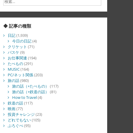
◆ 記事の種類
日記
(1,939)
今日の日記
(4)
クリケット
(71)
バスケ
(9)
お仕事関連
(194)
たべもの
(291)
MUSIC
(164)
PC/ネット関係
(203)
旅の話
(980)
旅の話（+たべもの）
(117)
旅の話（+鉄道の話）
(81)
How to Travel
(4)
鉄道の話
(117)
映画
(77)
投資チャレンジ
(23)
どれでもない
(105)
ぶろぐぺ
(95)