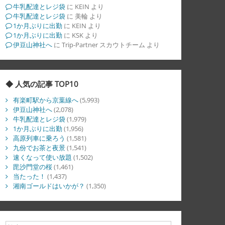
牛乳配達とレジ袋
に
KEIN
より
牛乳配達とレジ袋
に
美輪
より
1か月ぶりに出勤
に
KEIN
より
1か月ぶりに出勤
に
KSK
より
伊豆山神社へ
に
Trip-Partner スカウトチーム
より
◆ 人気の記事 TOP10
有楽町駅から京葉線へ
(5,993)
伊豆山神社へ
(2,078)
牛乳配達とレジ袋
(1,979)
1か月ぶりに出勤
(1,956)
高原列車に乗ろう
(1,581)
九份でお茶と夜景
(1,541)
速くなって使い放題
(1,502)
毘沙門堂の桜
(1,461)
当たった！
(1,437)
湘南ゴールドはいかが？
(1,350)