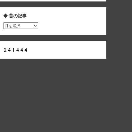
◆ 昔の記事
◆
昔
の
記
事