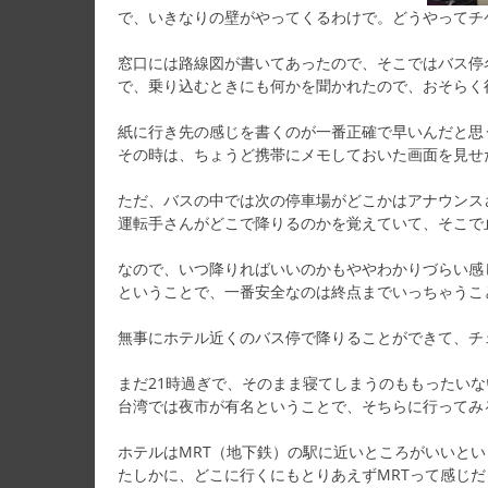
で、いきなりの壁がやってくるわけで。どうやってチ
窓口には路線図が書いてあったので、そこではバス停
で、乗り込むときにも何かを聞かれたので、おそらく
紙に行き先の感じを書くのが一番正確で早いんだと思
その時は、ちょうど携帯にメモしておいた画面を見せ
ただ、バスの中では次の停車場がどこかはアナウンス
運転手さんがどこで降りるのかを覚えていて、そこで
なので、いつ降りればいいのかもややわかりづらい感
ということで、一番安全なのは終点までいっちゃうこ
無事にホテル近くのバス停で降りることができて、チ
まだ21時過ぎで、そのまま寝てしまうのももったいな
台湾では夜市が有名ということで、そちらに行ってみ
ホテルはMRT（地下鉄）の駅に近いところがいいと
たしかに、どこに行くにもとりあえずMRTって感じだ