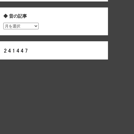
◆ 昔の記事
◆
昔
の
記
事