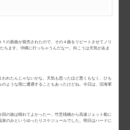
ＡＹの新曲が発売されたので、その４曲をリピートさせてノリ
びたちます。沖縄に行っちゃうんだなー。向こうは天気があま
まわれたんじゃないかな。天気も思ったほど悪くもなく、ひも
ルのような雨に遭遇することもあったけどね。今日は、旧海軍
今回の旅は晴れてよかったー。竹芝桟橋から高速ジェット船に
温泉のみというゆったりスケジュールでした。明日はハードに