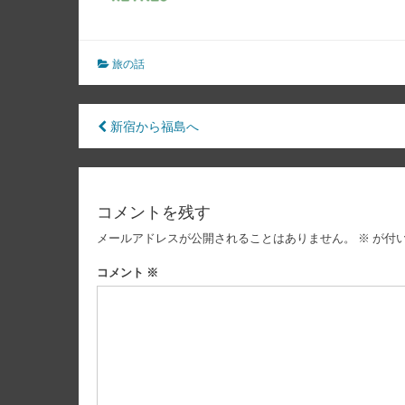
旅の話
投
新宿から福島へ
稿
ナ
コメントを残す
ビ
メールアドレスが公開されることはありません。
※
が付
ゲ
ー
コメント
※
シ
ョ
ン