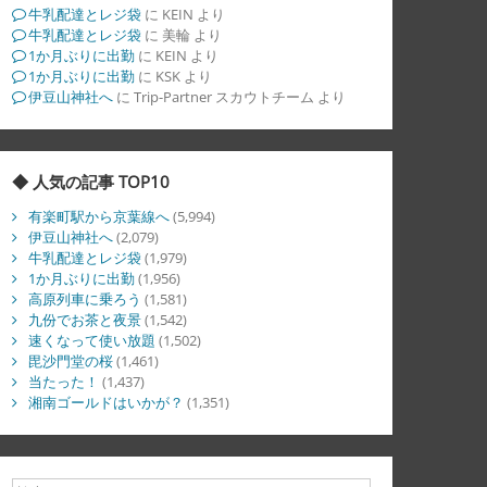
牛乳配達とレジ袋
に
KEIN
より
牛乳配達とレジ袋
に
美輪
より
1か月ぶりに出勤
に
KEIN
より
1か月ぶりに出勤
に
KSK
より
伊豆山神社へ
に
Trip-Partner スカウトチーム
より
◆ 人気の記事 TOP10
有楽町駅から京葉線へ
(5,994)
伊豆山神社へ
(2,079)
牛乳配達とレジ袋
(1,979)
1か月ぶりに出勤
(1,956)
高原列車に乗ろう
(1,581)
九份でお茶と夜景
(1,542)
速くなって使い放題
(1,502)
毘沙門堂の桜
(1,461)
当たった！
(1,437)
湘南ゴールドはいかが？
(1,351)