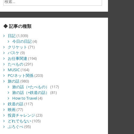
◆ 記事の種類
日記
(1,939)
今日の日記
(4)
クリケット
(71)
バスケ
(9)
お仕事関連
(194)
たべもの
(291)
MUSIC
(164)
PC/ネット関係
(203)
旅の話
(980)
旅の話（+たべもの）
(117)
旅の話（+鉄道の話）
(81)
How to Travel
(4)
鉄道の話
(117)
映画
(77)
投資チャレンジ
(23)
どれでもない
(105)
ぶろぐぺ
(95)