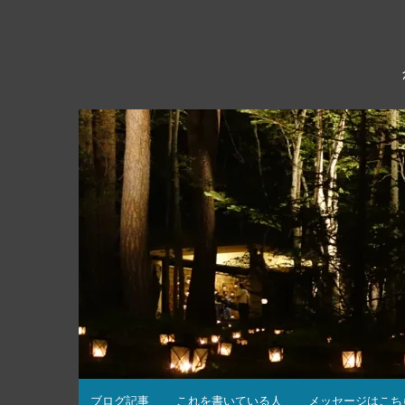
コ
ン
テ
ン
ツ
へ
ス
キ
ッ
プ
ブログ記事
これを書いている人
メッセージはこち