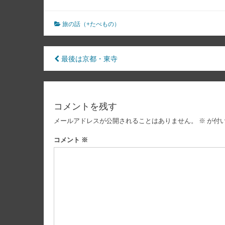
旅の話（+たべもの）
投
最後は京都・東寺
稿
ナ
コメントを残す
ビ
メールアドレスが公開されることはありません。
※
が付
ゲ
ー
コメント
※
シ
ョ
ン