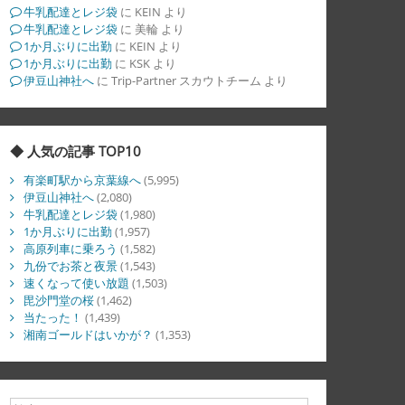
牛乳配達とレジ袋
に
KEIN
より
牛乳配達とレジ袋
に
美輪
より
1か月ぶりに出勤
に
KEIN
より
1か月ぶりに出勤
に
KSK
より
伊豆山神社へ
に
Trip-Partner スカウトチーム
より
◆ 人気の記事 TOP10
有楽町駅から京葉線へ
(5,995)
伊豆山神社へ
(2,080)
牛乳配達とレジ袋
(1,980)
1か月ぶりに出勤
(1,957)
高原列車に乗ろう
(1,582)
九份でお茶と夜景
(1,543)
速くなって使い放題
(1,503)
毘沙門堂の桜
(1,462)
当たった！
(1,439)
湘南ゴールドはいかが？
(1,353)