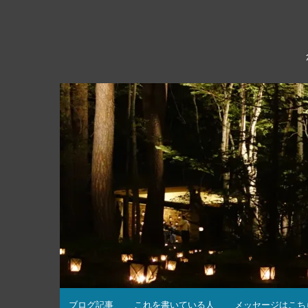
コ
ン
テ
ン
ツ
へ
ス
キ
ッ
プ
ブログ記事
これを書いている人
メッセージはこち