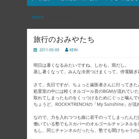
Home
旅行のおみやたち
旅行のおみやたち
2011-05-09
KEIN
明日は暑くなるみたいですね。しかも、雨だし。
蒸し暑くなって、みんな冷房つけまくって、停電騒ぎ
さて、先日ですが、ちょっと歯医者さんに行ってきた
処置室の中には軽くオルゴール音のBGMが流れてい
取れてしまったものをくっつけるためにぐっと噛んで
ちょうど、ROCK’A’TRENCHの「My Sunshine
なので、力を入れつつも曲に若干のってしまったんだ
働いている塾でもスカパーのオルゴールチャンネルを
もし、同じチャンネルだったら、塾でも聞けちゃうの