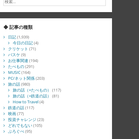
◆ 記事の種類
日記
(1,939)
今日の日記
(4)
クリケット
(71)
バスケ
(9)
お仕事関連
(194)
たべもの
(291)
MUSIC
(164)
PC/ネット関係
(203)
旅の話
(980)
旅の話（+たべもの）
(117)
旅の話（+鉄道の話）
(81)
How to Travel
(4)
鉄道の話
(117)
映画
(77)
投資チャレンジ
(23)
どれでもない
(105)
ぶろぐぺ
(95)