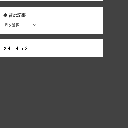
◆ 昔の記事
◆
昔
の
記
事