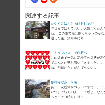
関連する記事
かやくごはんとあげおじゃが
昨日まではとてもいい天気だったん
ね。 この雨で桜は散っちゃうのかな
遇した後、清水寺に向…
「キュンパス」で白石へ
この週末で一気に花粉症の症状が悪
てなんとか落ち着いてきました。 
ね。明日からもがんばらない…
修禅寺散歩・前編
あー、花粉症がつらいですねー。 こ
いつまで続くのよ、って感じ。なんか
へとイチゴ狩りに行っ…